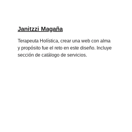
Janitzzi Magaña
Terapeuta Holística, crear una web con alma 
y propósito fue el reto en este diseño. Incluye 
sección de catálogo de servicios.
Servicios
Una legión de expertos en marketing digital 
al servicio de tu negocio.