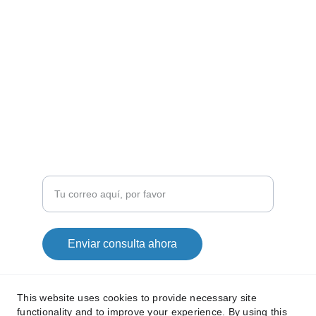
EXPERIENCIA
+52 755 128 0231
INNOVACIÓN
Ingresa tu correo electrónico
Enviar consulta ahora
This website uses cookies to provide necessary site
functionality and to improve your experience. By using this
© 2024. All rights reserved.  | 
Aviso de 